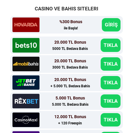
CASINO VE BAHIS SITELERI
%300 Bonus
GİRİŞ
ile Başla!
20.000 TL Bonus
TIKLA
5000 TL Bedava Bahis
20.000 TL Bonus
TIKLA
3000 TL Bedava Bahis
20.000 TL Bonus
TIKLA
+ 5.000 TL Bedava Bahis
5.000 TL Bonus
TIKLA
5.000 TL Bedava Bahis
12.000 TL Bonus
TIKLA
+ 120 Freespin