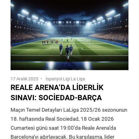
17 Aralık 2025
İspanyol Ligi La Liga
REALE ARENA’DA LIDERLIK
SINAVI: SOCIEDAD-BARÇA
Maçın Temel Detayları LaLiga 2025/26 sezonunun
18. haftasında Real Sociedad, 18 Ocak 2026
Cumartesi günü saat 19:00’da Reale Arena’da
Barcelona’yı ağırlayacak. Bu karşılaşma, lider