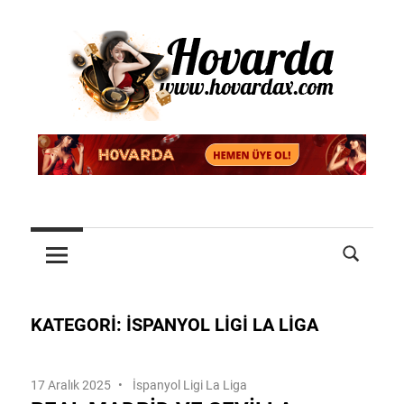
İçeriğe
atla
Yeni
HOVARDA
Bahis
ve
Casino
sitesi
Hovarda
Giriş
KATEGORI:
İSPANYOL LIGI LA LIGA
17 Aralık 2025
İspanyol Ligi La Liga