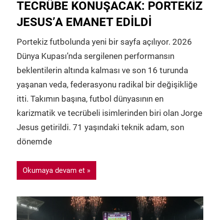
TECRÜBE KONUŞACAK: PORTEKIZ
JESUS’A EMANET EDILDI
Portekiz futbolunda yeni bir sayfa açılıyor. 2026
Dünya Kupası’nda sergilenen performansın
beklentilerin altında kalması ve son 16 turunda
yaşanan veda, federasyonu radikal bir değişikliğe
itti. Takımın başına, futbol dünyasının en
karizmatik ve tecrübeli isimlerinden biri olan Jorge
Jesus getirildi. 71 yaşındaki teknik adam, son
dönemde
Okumaya devam et