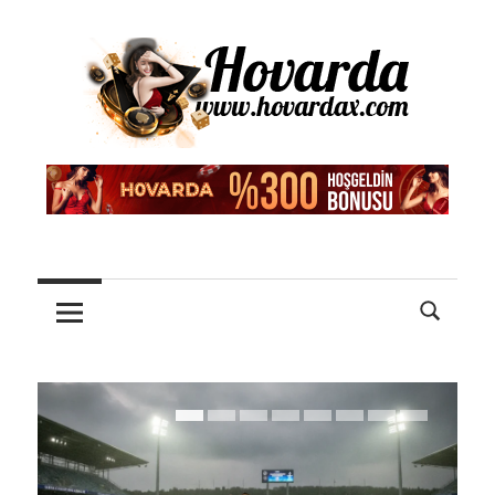
İçeriğe
atla
Yeni
HOVARDA
Bahis
ve
Casino
sitesi
Hovarda
Giriş