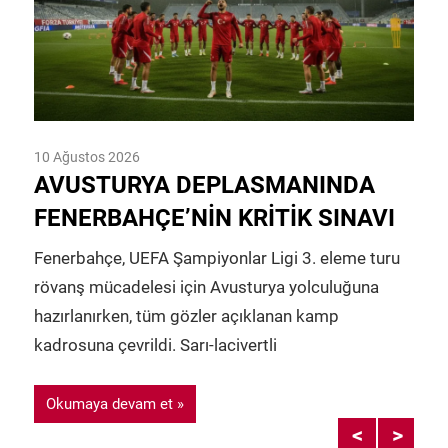
10 Ağustos 2026
Ahmet Yıldız
10 Ağust
N
AVUSTURYA DEPLASMANINDA
AVUS
FENERBAHÇE’NIN KRITIK SINAVI
FENE
Fenerbahçe, UEFA Şampiyonlar Ligi 3. eleme turu
Fenerba
rövanş mücadelesi için Avusturya yolculuğuna
rövanş 
hazırlanırken, tüm gözler açıklanan kamp
hazırla
i
kadrosuna çevrildi. Sarı-lacivertli
kadrosun
Okumaya devam et
Okumay