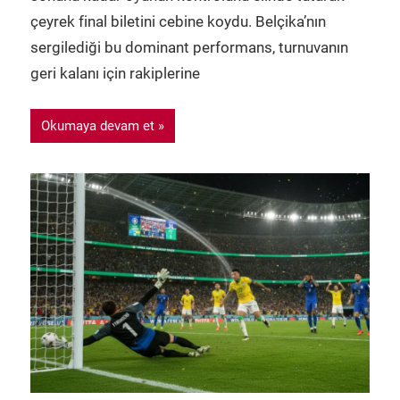
çeyrek final biletini cebine koydu. Belçika’nın
sergilediği bu dominant performans, turnuvanın
geri kalanı için rakiplerine
Okumaya devam et