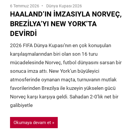
6 Temmuz 2026
Dünya Kupası 2026
HAALAND’IN İMZASIYLA NORVEÇ,
BREZILYA’YI NEW YORK’TA
DEVIRDI
2026 FIFA Dünya Kupası’nın en çok konuşulan
karşılaşmalarından biri olan son 16 turu
mücadelesinde Norveç, futbol dünyasını sarsan bir
sonuca imza attı. New York’un büyüleyici
atmosferinde oynanan maçta, turnuvanın mutlak
favorilerinden Brezilya ile kuzeyin yükselen gücü
Norveç karşı karşıya geldi. Sahadan 2-0’lık net bir
galibiyetle
Okumaya devam et