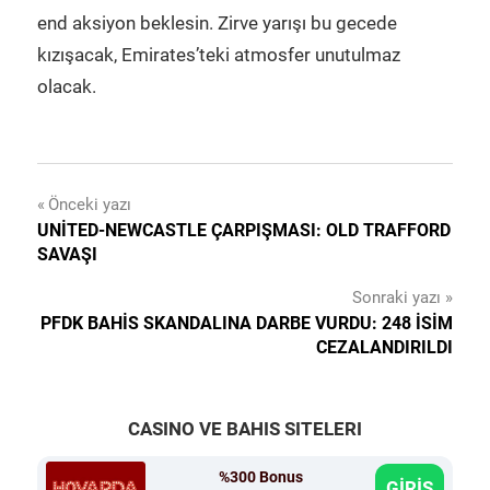
end aksiyon beklesin. Zirve yarışı bu gecede
kızışacak, Emirates’teki atmosfer unutulmaz
olacak.
Yazı
Önceki yazı
UNITED-NEWCASTLE ÇARPIŞMASI: OLD TRAFFORD
gezinmesi
SAVAŞI
Sonraki yazı
PFDK BAHIS SKANDALINA DARBE VURDU: 248 İSIM
CEZALANDIRILDI
CASINO VE BAHIS SITELERI
%300 Bonus
GİRİŞ