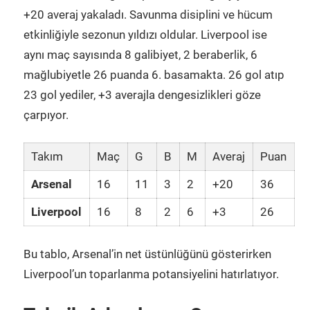
+20 averaj yakaladı. Savunma disiplini ve hücum
etkinliğiyle sezonun yıldızı oldular. Liverpool ise
aynı maç sayısında 8 galibiyet, 2 beraberlik, 6
mağlubiyetle 26 puanda 6. basamakta. 26 gol atıp
23 gol yediler, +3 averajla dengesizlikleri göze
çarpıyor.
Takım
Maç
G
B
M
Averaj
Puan
Arsenal
16
11
3
2
+20
36
Liverpool
16
8
2
6
+3
26
Bu tablo, Arsenal’in net üstünlüğünü gösterirken
Liverpool’un toparlanma potansiyelini hatırlatıyor.