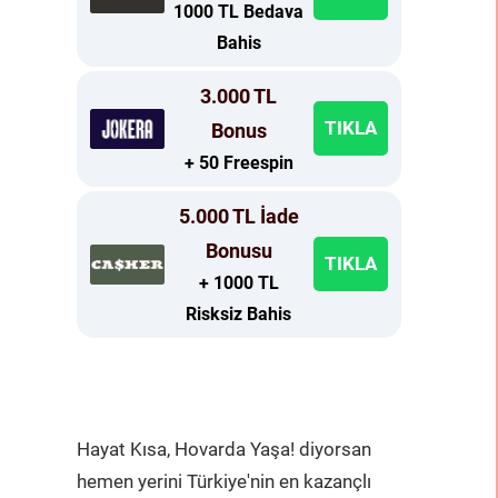
1000 TL Bedava
Bahis
3.000 TL
TIKLA
Bonus
+ 50 Freespin
5.000 TL İade
Bonusu
TIKLA
+ 1000 TL
Risksiz Bahis
Hayat Kısa, Hovarda Yaşa! diyorsan
hemen yerini Türkiye'nin en kazançlı