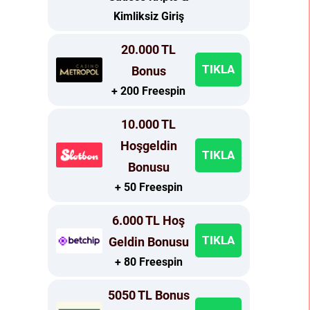
Kimliksiz Giriş
20.000 TL
TIKLA
Bonus
+ 200 Freespin
10.000 TL
Hoşgeldin
TIKLA
Bonusu
+ 50 Freespin
6.000 TL Hoş
TIKLA
Geldin Bonusu
+ 80 Freespin
5050 TL Bonus