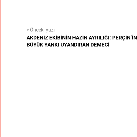
Yazı
Önceki yazı
AKDENIZ EKIBININ HAZIN AYRILIĞI: PERÇIN’IN
gezinmesi
BÜYÜK YANKI UYANDIRAN DEMECI