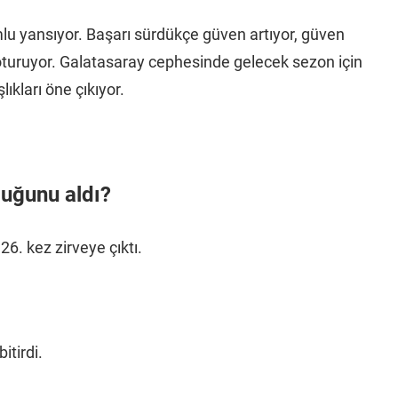
u yansıyor. Başarı sürdükçe güven artıyor, güven
oturuyor. Galatasaray cephesinde gelecek sezon için
lıkları öne çıkıyor.
luğunu aldı?
26. kez zirveye çıktı.
bitirdi.