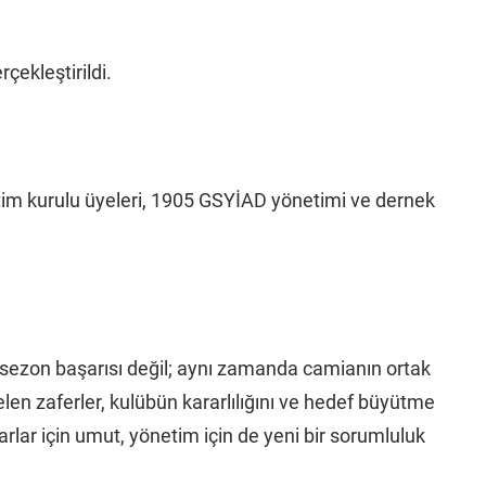
çekleştirildi.
im kurulu üyeleri, 1905 GSYİAD yönetimi ve dernek
 sezon başarısı değil; aynı zamanda camianın ortak
len zaferler, kulübün kararlılığını ve hedef büyütme
tarlar için umut, yönetim için de yeni bir sorumluluk