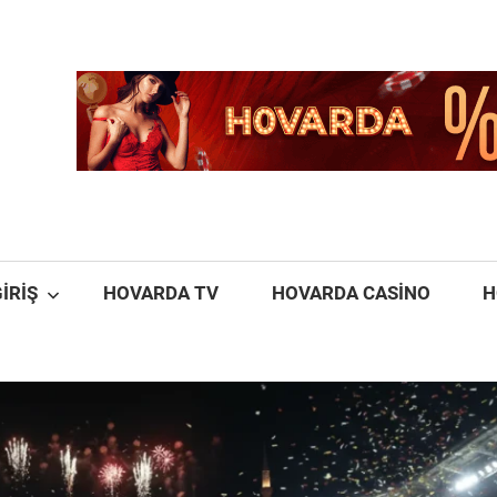
OVARDA
IRIŞ
HOVARDA TV
HOVARDA CASINO
H