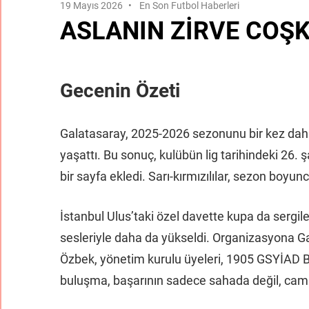
19 Mayıs 2026
En Son Futbol Haberleri
ASLANIN ZIRVE COŞ
Gecenin Özeti
Galatasaray, 2025-2026 sezonunu bir kez dah
yaşattı. Bu sonuç, kulübün lig tarihindeki 26.
bir sayfa ekledi. Sarı-kırmızılılar, sezon boyunc
İstanbul Ulus’taki özel davette kupa da sergil
sesleriyle daha da yükseldi. Organizasyona 
Özbek, yönetim kurulu üyeleri, 1905 GSYİAD B
buluşma, başarının sadece sahada değil, camia