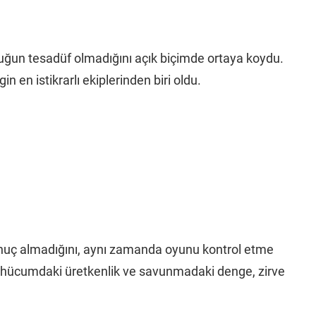
ğun tesadüf olmadığını açık biçimde ortaya koydu.
 en istikrarlı ekiplerinden biri oldu.
onuç almadığını, aynı zamanda oyunu kontrol etme
le hücumdaki üretkenlik ve savunmadaki denge, zirve