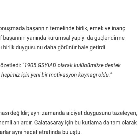
onuşmada başarının temelinde birlik, emek ve inanç
if başarının yanında kurumsal yapıyı da güçlendirme
u birlik duygusunu daha görünür hale getirdi.
özetledi:
“1905 GSYİAD olarak kulübümüze destek
 hepimiz için yeni bir motivasyon kaynağı oldu.”
ması değildir; aynı zamanda aidiyet duygusunu tazeleyen,
nemli anlardır. Galatasaray için bu kutlama da tam olarak
tarlar aynı hedef etrafında buluştu.