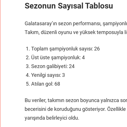
Sezonun Sayısal Tablosu
Galatasaray’ın sezon performansı, şampiyonlu
Takım, düzenli oyunu ve yüksek temposuyla ligin
Toplam şampiyonluk sayısı: 26
Üst üste şampiyonluk: 4
Sezon galibiyeti: 24
Yenilgi sayısı: 3
Atılan gol: 68
Bu veriler, takımın sezon boyunca yalnızca s
becerisini de koruduğunu gösteriyor. Özellik
yarışında belirleyici oldu.