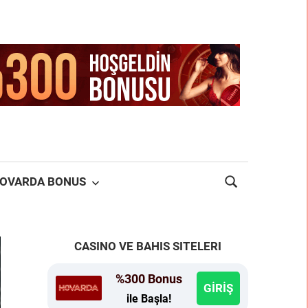
OVARDA BONUS
CASINO VE BAHIS SITELERI
%300 Bonus
GİRİŞ
ile Başla!