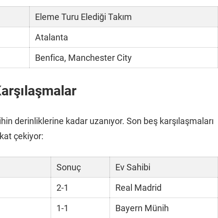
Eleme Turu Elediği Takım
Atalanta
Benfica, Manchester City
Karşılaşmalar
rihin derinliklerine kadar uzanıyor. Son beş karşılaşmaları
kat çekiyor:
Sonuç
Ev Sahibi
2-1
Real Madrid
1-1
Bayern Münih