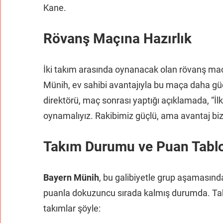
Kane.
Rövanş Maçına Hazırlık
İki takım arasında oynanacak olan rövanş ma
Münih, ev sahibi avantajıyla bu maça daha güçl
direktörü, maç sonrası yaptığı açıklamada, “İlk
oynamalıyız. Rakibimiz güçlü, ama avantaj biz
Takım Durumu ve Puan Tabl
Bayern Münih
, bu galibiyetle grup aşamasında
puanla dokuzuncu sırada kalmış durumda. Ta
takımlar şöyle: