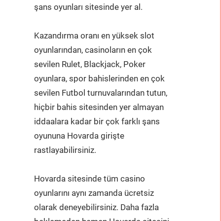
şans oyunları sitesinde yer al.
Kazandırma oranı en yüksek slot
oyunlarından, casinoların en çok
sevilen Rulet, Blackjack, Poker
oyunlara, spor bahislerinden en çok
sevilen Futbol turnuvalarından tutun,
hiçbir bahis sitesinden yer almayan
iddaalara kadar bir çok farklı şans
oyununa Hovarda girişte
rastlayabilirsiniz.
Hovarda sitesinde tüm casino
oyunlarını aynı zamanda ücretsiz
olarak deneyebilirsiniz. Daha fazla