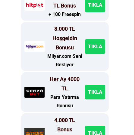
TIKLA
TL Bonus
+ 100 Freespin
8.000 TL
Hoşgeldin
TIKLA
Bonusu
Milyar.com Seni
Bekliyor
Her Ay 4000
TL
TIKLA
Para Yatırma
Bonusu
4.000 TL
Bonus
TIKLA