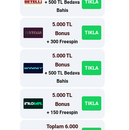
TIKLA
+ 500 TL Bedava
Bahis
5.000 TL
TIKLA
Bonus
+ 300 Freespin
5.000 TL
Bonus
TIKLA
+ 500 TL Bedava
Bahis
5.000 TL
TIKLA
Bonus
+ 150 Freespin
Toplam 6.000