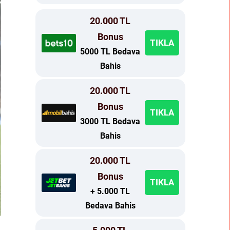
20.000 TL
Bonus
TIKLA
5000 TL Bedava
Bahis
20.000 TL
Bonus
TIKLA
3000 TL Bedava
Bahis
20.000 TL
Bonus
TIKLA
+ 5.000 TL
Bedava Bahis