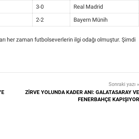
3-0
Real Madrid
2-2
Bayern Münih
rı her zaman futbolseverlerin ilgi odağı olmuştur. Şimdi
Sonraki yazı
YE
ZIRVE YOLUNDA KADER ANI: GALATASARAY V
FENERBAHÇE KAPIŞIYO