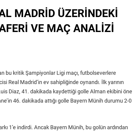
AL MADRID ÜZERINDEKI
AFERI VE MAÇ ANALIZI
 bu kritik Şampiyonlar Ligi maçı, futbolseverlere
si Real Madrid’in ev sahipliğinde oynandı. İlk yarının
Luis Diaz, 41. dakikada kaydettiği golle Alman ekibini öne
Kane’in 46. dakikada attığı golle Bayern Münih durumu 2-0
arkı 1’e indirdi. Ancak Bayern Münih, bu golün ardından