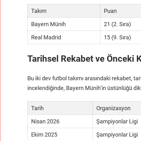
Takım
Puan
Bayern Münih
21 (2. Sıra)
Real Madrid
15 (9. Sıra)
Tarihsel Rekabet ve Önceki 
Bu iki dev futbol takımı arasındaki rekabet, ta
incelendiğinde, Bayern Münih’in üstünlüğü dik
Tarih
Organizasyon
Nisan 2026
Şampiyonlar Ligi
Ekim 2025
Şampiyonlar Ligi