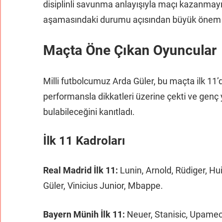
disiplinli savunma anlayışıyla maçı kazanmayı
aşamasındaki durumu açısından büyük önem 
Maçta Öne Çıkan Oyuncular
Milli futbolcumuz Arda Güler, bu maçta ilk 11’
performansla dikkatleri üzerine çekti ve genç
bulabileceğini kanıtladı.
İlk 11 Kadroları
Real Madrid İlk 11:
Lunin, Arnold, Rüdiger, Hu
Güler, Vinicius Junior, Mbappe.
Bayern Münih İlk 11:
Neuer, Stanisic, Upameca