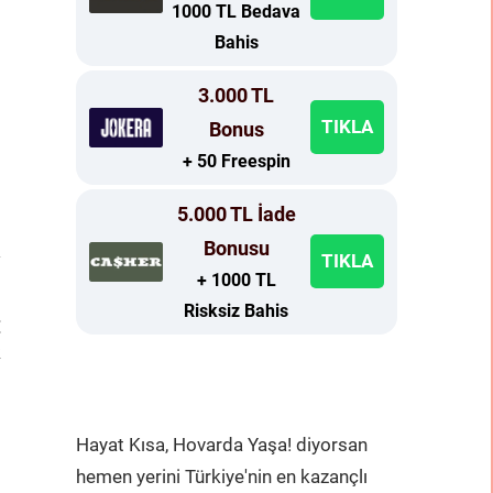
1000 TL Bedava
Bahis
3.000 TL
TIKLA
Bonus
+ 50 Freespin
5.000 TL İade
Bonusu
TIKLA
+ 1000 TL
Risksiz Bahis
E
R
Hayat Kısa, Hovarda Yaşa! diyorsan
hemen yerini Türkiye'nin en kazançlı