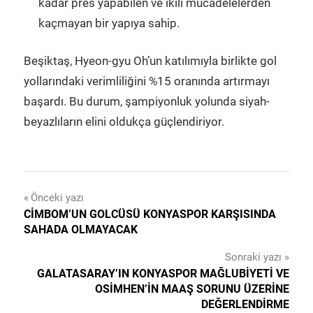
kadar pres yapabilen ve ikili mücadelelerden
kaçmayan bir yapıya sahip.
Beşiktaş, Hyeon-gyu Oh’un katılımıyla birlikte gol
yollarındaki verimliliğini %15 oranında artırmayı
başardı. Bu durum, şampiyonluk yolunda siyah-
beyazlıların elini oldukça güçlendiriyor.
Yazı
Önceki yazı
CIMBOM’UN GOLCÜSÜ KONYASPOR KARŞISINDA
gezinmesi
SAHADA OLMAYACAK
Sonraki yazı
GALATASARAY’IN KONYASPOR MAĞLUBIYETI VE
OSIMHEN’IN MAAŞ SORUNU ÜZERINE
DEĞERLENDIRME