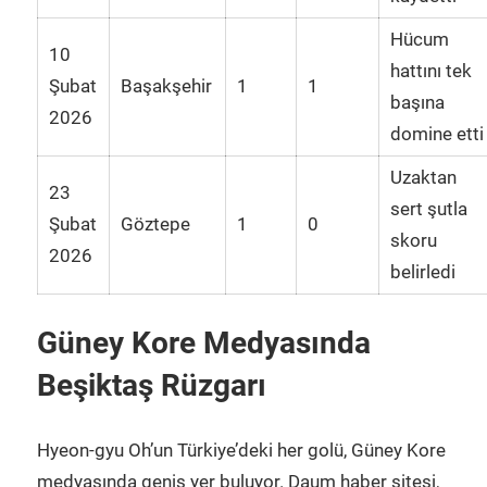
Hücum
10
hattını tek
Şubat
Başakşehir
1
1
başına
2026
domine etti
Uzaktan
23
sert şutla
Şubat
Göztepe
1
0
skoru
2026
belirledi
Güney Kore Medyasında
Beşiktaş Rüzgarı
Hyeon-gyu Oh’un Türkiye’deki her golü, Güney Kore
medyasında geniş yer buluyor. Daum haber sitesi,