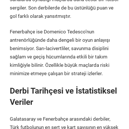
sergiler. Son derbilerde de bu üstünlüğü puan ve
gol farklı olarak yansıtmıştır.
Fenerbahçe ise Domenico Tedesco’nun
antrenörlüğünde daha dengeli bir oyun anlayışı
benimsiyor. Sarı-lacivertliler, savunma disiplini
sağlam ve geçiş hücumlarında etkili bir takım
kimliğiyle bilinir. Özellikle büyük maçlarda riski
minimize etmeye çalışan bir strateji izlerler.
Derbi Tarihçesi ve İstatistiksel
Veriler
Galatasaray ve Fenerbahçe arasındaki derbiler,
Türk futbolunun en sert ve kart sayısının en yüksek