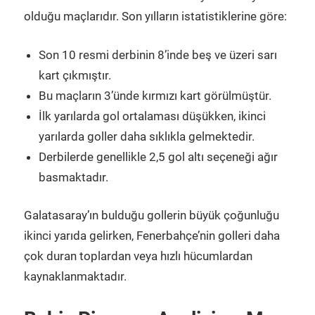
olduğu maçlarıdır. Son yılların istatistiklerine göre:
Son 10 resmi derbinin 8’inde beş ve üzeri sarı
kart çıkmıştır.
Bu maçların 3’ünde kırmızı kart görülmüştür.
İlk yarılarda gol ortalaması düşükken, ikinci
yarılarda goller daha sıklıkla gelmektedir.
Derbilerde genellikle 2,5 gol altı seçeneği ağır
basmaktadır.
Galatasaray’ın bulduğu gollerin büyük çoğunluğu
ikinci yarıda gelirken, Fenerbahçe’nin golleri daha
çok duran toplardan veya hızlı hücumlardan
kaynaklanmaktadır.