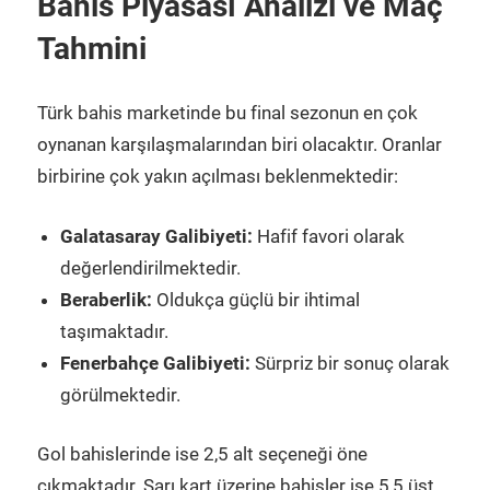
Bahis Piyasası Analizi ve Maç
Tahmini
Türk bahis marketinde bu final sezonun en çok
oynanan karşılaşmalarından biri olacaktır. Oranlar
birbirine çok yakın açılması beklenmektedir:
Galatasaray Galibiyeti:
Hafif favori olarak
değerlendirilmektedir.
Beraberlik:
Oldukça güçlü bir ihtimal
taşımaktadır.
Fenerbahçe Galibiyeti:
Sürpriz bir sonuç olarak
görülmektedir.
Gol bahislerinde ise 2,5 alt seçeneği öne
çıkmaktadır. Sarı kart üzerine bahisler ise 5,5 üst