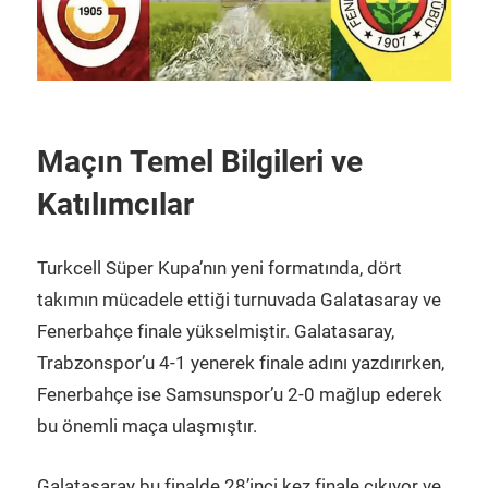
Maçın Temel Bilgileri ve
Katılımcılar
Turkcell Süper Kupa’nın yeni formatında, dört
takımın mücadele ettiği turnuvada Galatasaray ve
Fenerbahçe finale yükselmiştir. Galatasaray,
Trabzonspor’u 4-1 yenerek finale adını yazdırırken,
Fenerbahçe ise Samsunspor’u 2-0 mağlup ederek
bu önemli maça ulaşmıştır.
Galatasaray bu finalde 28’inci kez finale çıkıyor ve