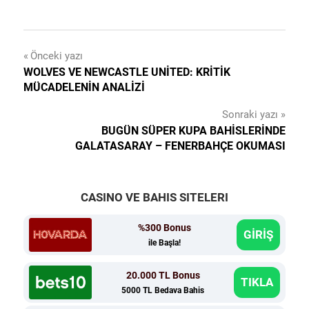
Yazı
Önceki yazı
WOLVES VE NEWCASTLE UNITED: KRITIK
gezinmesi
MÜCADELENIN ANALIZI
Sonraki yazı
BUGÜN SÜPER KUPA BAHISLERINDE
GALATASARAY – FENERBAHÇE OKUMASI
CASINO VE BAHIS SITELERI
%300 Bonus
GİRİŞ
ile Başla!
20.000 TL Bonus
TIKLA
5000 TL Bedava Bahis