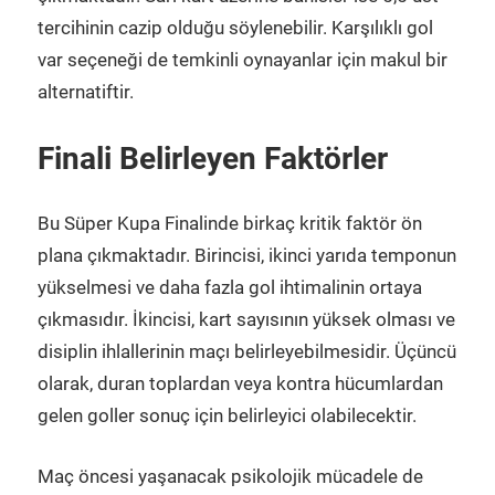
tercihinin cazip olduğu söylenebilir. Karşılıklı gol
var seçeneği de temkinli oynayanlar için makul bir
alternatiftir.
Finali Belirleyen Faktörler
Bu Süper Kupa Finalinde birkaç kritik faktör ön
plana çıkmaktadır. Birincisi, ikinci yarıda temponun
yükselmesi ve daha fazla gol ihtimalinin ortaya
çıkmasıdır. İkincisi, kart sayısının yüksek olması ve
disiplin ihlallerinin maçı belirleyebilmesidir. Üçüncü
olarak, duran toplardan veya kontra hücumlardan
gelen goller sonuç için belirleyici olabilecektir.
Maç öncesi yaşanacak psikolojik mücadele de