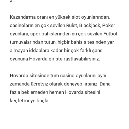
al.
Kazandırma oranı en yüksek slot oyunlarından,
casinoların en çok sevilen Rulet, Blackjack, Poker
oyunlara, spor bahislerinden en çok sevilen Futbol
turnuvalarından tutun, hiçbir bahis sitesinden yer
almayan iddaalara kadar bir çok farklı şans
oyununa Hovarda girişte rastlayabilirsiniz.
Hovarda sitesinde tüm casino oyunlarını aynı
zamanda ücretsiz olarak deneyebilirsiniz. Daha
fazla beklemeden hemen Hovarda sitesini
keşfetmeye başla.