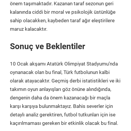
önem taşımaktadır. Kazanan taraf sezonun geri
kalanında ciddi bir moral ve psikolojik üstünlüğe
sahip olacakken, kaybeden taraf ağır eleştirilere
maruz kalacaktır.
Sonuç ve Beklentiler
10 Ocak akşamı Atatürk Olimpiyat Stadyumu’nda
oynanacak olan bu final, Türk futbolunun kalbi
olarak atayacaktır. Geçmiş derbi istatistikleri ve iki
takımın oyun anlayışları göz önüne alındığında,
dengenin daha da önem kazanacağı bir maçla
karşı karşıya bulunmaktayız. Bahis severler için
detaylı analiz gerektiren, futbol tutkunları için ise
kaçırılmaması gereken bir etkinlik olacak bu final.