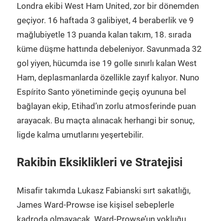
Londra ekibi West Ham United, zor bir dönemden
geçiyor. 16 haftada 3 galibiyet, 4 beraberlik ve 9
mağlubiyetle 13 puanda kalan takım, 18. sırada
küme düşme hattında debeleniyor. Savunmada 32
gol yiyen, hücumda ise 19 golle sınırlı kalan West
Ham, deplasmanlarda özellikle zayıf kalıyor. Nuno
Espírito Santo yönetiminde geçiş oyununa bel
bağlayan ekip, Etihad’ın zorlu atmosferinde puan
arayacak. Bu maçta alınacak herhangi bir sonuç,
ligde kalma umutlarını yeşertebilir.
Rakibin Eksiklikleri ve Stratejisi
Misafir takımda Lukasz Fabianski sırt sakatlığı,
James Ward-Prowse ise kişisel sebeplerle
kadroda olmayacak. Ward-Prowse’un yokluğu