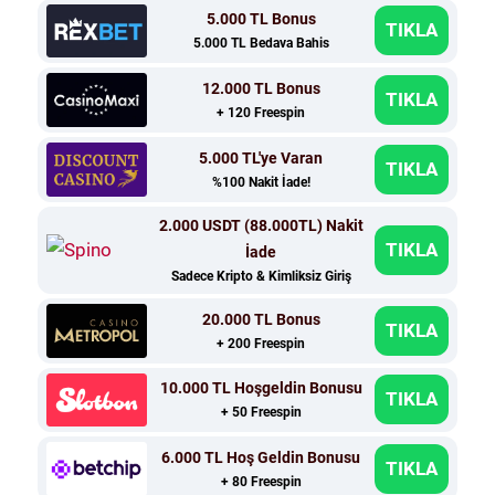
5.000 TL Bonus
TIKLA
5.000 TL Bedava Bahis
12.000 TL Bonus
TIKLA
+ 120 Freespin
5.000 TL'ye Varan
TIKLA
%100 Nakit İade!
2.000 USDT (88.000TL) Nakit
TIKLA
İade
Sadece Kripto & Kimliksiz Giriş
20.000 TL Bonus
TIKLA
+ 200 Freespin
10.000 TL Hoşgeldin Bonusu
TIKLA
+ 50 Freespin
6.000 TL Hoş Geldin Bonusu
TIKLA
+ 80 Freespin