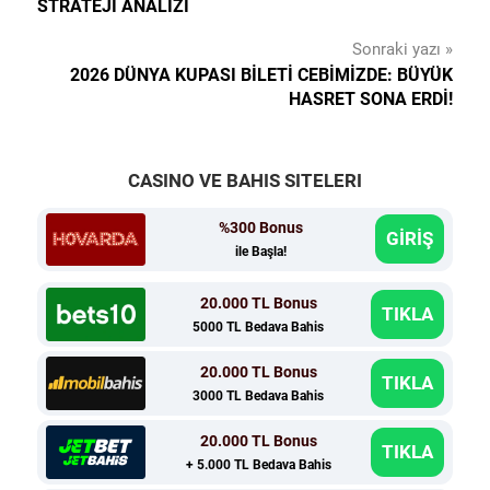
gezinmesi
STRATEJI ANALIZI
Sonraki yazı
2026 DÜNYA KUPASI BILETI CEBIMIZDE: BÜYÜK
HASRET SONA ERDI!
CASINO VE BAHIS SITELERI
%300 Bonus
GİRİŞ
ile Başla!
20.000 TL Bonus
TIKLA
5000 TL Bedava Bahis
20.000 TL Bonus
TIKLA
3000 TL Bedava Bahis
20.000 TL Bonus
TIKLA
+ 5.000 TL Bedava Bahis