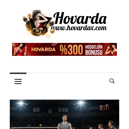
İçeriğe
atla
Yeni
HOVARDA
Bahis
ve
Casino
sitesi
Hovarda
Giriş