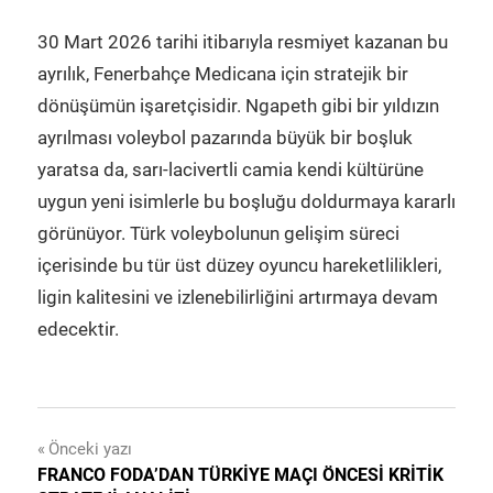
30 Mart 2026 tarihi itibarıyla resmiyet kazanan bu
ayrılık, Fenerbahçe Medicana için stratejik bir
dönüşümün işaretçisidir. Ngapeth gibi bir yıldızın
ayrılması voleybol pazarında büyük bir boşluk
yaratsa da, sarı-lacivertli camia kendi kültürüne
uygun yeni isimlerle bu boşluğu doldurmaya kararlı
görünüyor. Türk voleybolunun gelişim süreci
içerisinde bu tür üst düzey oyuncu hareketlilikleri,
ligin kalitesini ve izlenebilirliğini artırmaya devam
edecektir.
Yazı
Önceki yazı
FRANCO FODA’DAN TÜRKIYE MAÇI ÖNCESI KRITIK