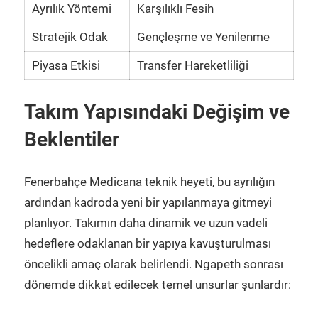
Ayrılık Yöntemi
Karşılıklı Fesih
Stratejik Odak
Gençleşme ve Yenilenme
Piyasa Etkisi
Transfer Hareketliliği
Takım Yapısındaki Değişim ve
Beklentiler
Fenerbahçe Medicana teknik heyeti, bu ayrılığın
ardından kadroda yeni bir yapılanmaya gitmeyi
planlıyor. Takımın daha dinamik ve uzun vadeli
hedeflere odaklanan bir yapıya kavuşturulması
öncelikli amaç olarak belirlendi. Ngapeth sonrası
dönemde dikkat edilecek temel unsurlar şunlardır: