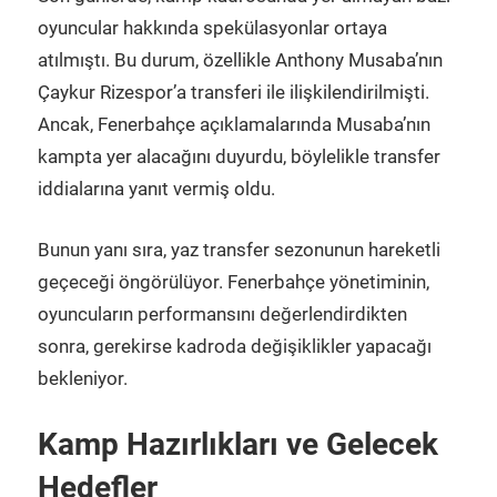
oyuncular hakkında spekülasyonlar ortaya
atılmıştı. Bu durum, özellikle Anthony Musaba’nın
Çaykur Rizespor’a transferi ile ilişkilendirilmişti.
Ancak, Fenerbahçe açıklamalarında Musaba’nın
kampta yer alacağını duyurdu, böylelikle transfer
iddialarına yanıt vermiş oldu.
Bunun yanı sıra, yaz transfer sezonunun hareketli
geçeceği öngörülüyor. Fenerbahçe yönetiminin,
oyuncuların performansını değerlendirdikten
sonra, gerekirse kadroda değişiklikler yapacağı
bekleniyor.
Kamp Hazırlıkları ve Gelecek
Hedefler