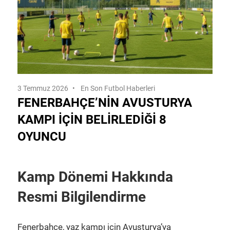
3 Temmuz 2026
En Son Futbol Haberleri
FENERBAHÇE’NIN AVUSTURYA
KAMPI İÇIN BELIRLEDIĞI 8
OYUNCU
Kamp Dönemi Hakkında
Resmi Bilgilendirme
Fenerbahçe, yaz kampı için Avusturya’ya