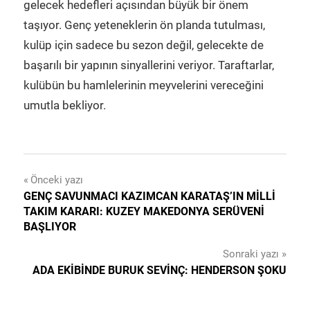
gelecek hedefleri açısından büyük bir önem
taşıyor. Genç yeteneklerin ön planda tutulması,
kulüp için sadece bu sezon değil, gelecekte de
başarılı bir yapının sinyallerini veriyor. Taraftarlar,
kulübün bu hamlelerinin meyvelerini vereceğini
umutla bekliyor.
Yazı
Önceki yazı
GENÇ SAVUNMACI KAZIMCAN KARATAŞ’IN MILLI
gezinmesi
TAKIM KARARI: KUZEY MAKEDONYA SERÜVENI
BAŞLIYOR
Sonraki yazı
ADA EKIBINDE BURUK SEVINÇ: HENDERSON ŞOKU