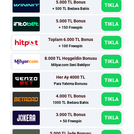
5.000 TL Bonus
TIKLA
+ 500 TL Bedava Bahis
5.000 TL Bonus
TIKLA
+ 150 Freespin
Toplam 6.000 TL Bonus
TIKLA
+ 100 Freespin
8.000 TL Hoşgeldin Bonusu
TIKLA
Milyar.com Seni Bekliyor
Her Ay 4000 TL
TIKLA
Para Yatırma Bonusu
4.000 TL Bonus
TIKLA
1000 TL Bedava Bahis
3.000 TL Bonus
TIKLA
+ 50 Freespin
5.000 TL İade Bonusu