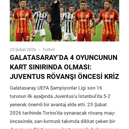
25 Şubat 2026
Futbol
GALATASARAY’DA 4 OYUNCUNUN
KART SINIRINDA OLMASI:
JUVENTUS RÖVANŞI ÖNCESI KRIZ
Galatasaray, UEFA Şampiyonlar Ligi son 16
turunun ilk ayağında Juventus’u İstanbul’da 5-2
yenerek önemli bir avantaj elde etti. 25 Şubat
2026 tarihinde Torino’da oynanacak rövanş maçı
öncesinde, sarı-kırmızılı takımda dikkat çeken bir