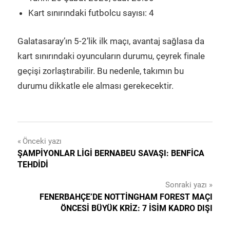
Kart sınırındaki futbolcu sayısı: 4
Galatasaray’ın 5-2’lik ilk maçı, avantaj sağlasa da
kart sınırındaki oyuncuların durumu, çeyrek finale
geçişi zorlaştırabilir. Bu nedenle, takımın bu
durumu dikkatle ele alması gerekecektir.
Yazı
Önceki yazı
ŞAMPIYONLAR LIGI BERNABEU SAVAŞI: BENFICA
gezinmesi
TEHDIDI
Sonraki yazı
FENERBAHÇE’DE NOTTINGHAM FOREST MAÇI
ÖNCESI BÜYÜK KRIZ: 7 İSIM KADRO DIŞI