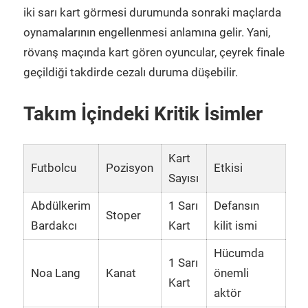
iki sarı kart görmesi durumunda sonraki maçlarda
oynamalarının engellenmesi anlamına gelir. Yani,
rövanş maçında kart gören oyuncular, çeyrek finale
geçildiği takdirde cezalı duruma düşebilir.
Takım İçindeki Kritik İsimler
Kart
Futbolcu
Pozisyon
Etkisi
Sayısı
Abdülkerim
1 Sarı
Defansın
Stoper
Bardakcı
Kart
kilit ismi
Hücumda
1 Sarı
Noa Lang
Kanat
önemli
Kart
aktör