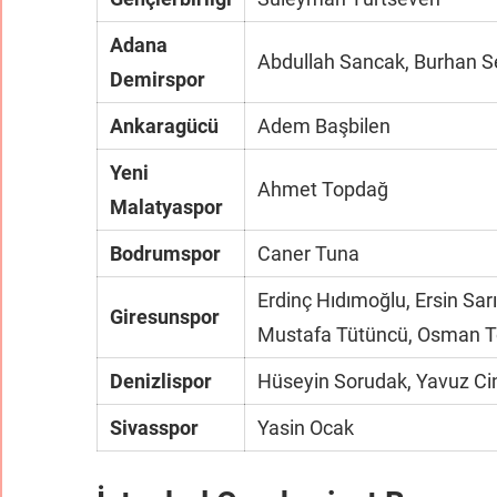
Adana
Abdullah Sancak, Burhan S
Demirspor
Ankaragücü
Adem Başbilen
Yeni
Ahmet Topdağ
Malatyaspor
Bodrumspor
Caner Tuna
Erdinç Hıdımoğlu, Ersin Sar
Giresunspor
Mustafa Tütüncü, Osman T
Denizlispor
Hüseyin Sorudak, Yavuz Ci
Sivasspor
Yasin Ocak