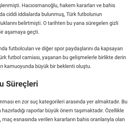
şlenmişti. Hacıosmanoğlu, hakem kararları ve bahis
nda ciddi iddialarda bulunmuş, Türk futbolunun
duklarını belirtmişti. O tarihten bu yana süregelen gizli
bir aşamaya geçti.
nda futbolcuları ve diğer spor paydaşlarını da kapsayan
ürk futbol camiası, yaşanan bu gelişmelerle birlikte derin
için kamuoyunda büyük bir beklenti oluştu.
u Süreçleri
anması en zor suç kategorileri arasında yer almaktadır. Bu
hazırladığı raporlar büyük önem taşımaktadır. Özellikle
, maç esnasında verilen kararların bahis oranlarıyla olan