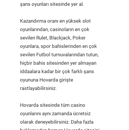
şans oyunları sitesinde yer al.
Kazandırma oranı en yüksek slot
oyunlarından, casinoların en çok
sevilen Rulet, Blackjack, Poker
oyunlara, spor bahislerinden en çok
sevilen Futbol turnuvalarından tutun,
hiçbir bahis sitesinden yer almayan
iddaalara kadar bir çok farklı şans
oyununa Hovarda girişte
rastlayabilirsiniz.
Hovarda sitesinde tüm casino
oyunlarını aynı zamanda ücretsiz
olarak deneyebilirsiniz. Daha fazla