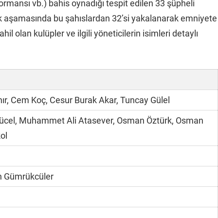
rformansı vb.) bahis oynadığı tespit edilen 33 şüpheli
ilk aşamasında bu şahıslardan 32’si yakalanarak emniyete
 olan kulüpler ve ilgili yöneticilerin isimleri detaylı
nır, Cem Koç, Cesur Burak Akar, Tuncay Gülel
Yücel, Muhammet Ali Atasever, Osman Öztürk, Osman
ol
n Gümrükcüler