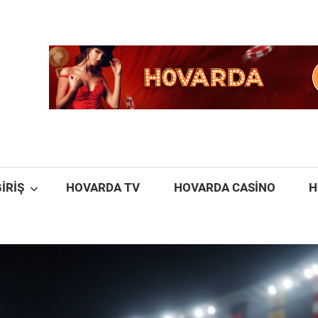
OVARDA
IRIŞ
HOVARDA TV
HOVARDA CASINO
H