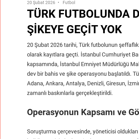
20 Şubat 2026
Futbol
TÜRK FUTBOLUNDA D
ŞIKEYE GEÇIT YOK
20 Şubat 2026 tarihi, Türk futbolunun şeffaflı
olarak kayıtlara geçti. İstanbul Cumhuriyet B
kapsamında, İstanbul Emniyet Müdürlüğü Mali
dev bir bahis ve şike operasyonu başlatıldı. Tü
Adana, Ankara, Antalya, Denizli, Giresun, İzmi
zamanlı baskınlarla gerçekleştirildi.
Operasyonun Kapsamı ve Göza
Soruşturma çerçevesinde, yöneticisi oldukları