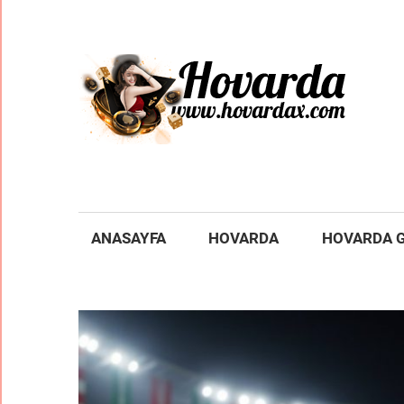
İçeriğe
atla
H
Yeni
Bahis
ve
Casino
ANASAYFA
HOVARDA
HOVARDA G
sitesi
Hovarda
Giriş