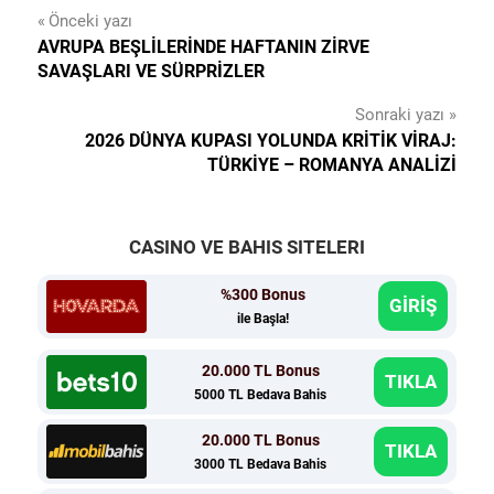
Yazı
Önceki yazı
AVRUPA BEŞLILERINDE HAFTANIN ZIRVE
gezinmesi
SAVAŞLARI VE SÜRPRIZLER
Sonraki yazı
2026 DÜNYA KUPASI YOLUNDA KRITIK VIRAJ:
TÜRKIYE – ROMANYA ANALIZI
CASINO VE BAHIS SITELERI
%300 Bonus
GİRİŞ
ile Başla!
20.000 TL Bonus
TIKLA
5000 TL Bedava Bahis
20.000 TL Bonus
TIKLA
3000 TL Bedava Bahis