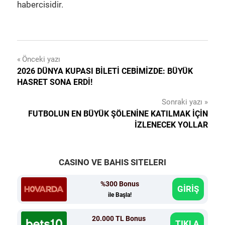
habercisidir.
Yazı
Önceki yazı
2026 DÜNYA KUPASI BILETI CEBIMIZDE: BÜYÜK
gezinmesi
HASRET SONA ERDI!
Sonraki yazı
FUTBOLUN EN BÜYÜK ŞÖLENINE KATILMAK İÇIN
İZLENECEK YOLLAR
CASINO VE BAHIS SITELERI
%300 Bonus
GİRİŞ
ile Başla!
20.000 TL Bonus
TIKLA