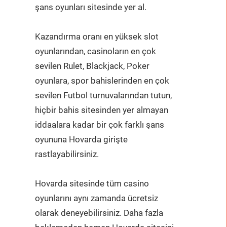
şans oyunları sitesinde yer al.
Kazandırma oranı en yüksek slot
oyunlarından, casinoların en çok
sevilen Rulet, Blackjack, Poker
oyunlara, spor bahislerinden en çok
sevilen Futbol turnuvalarından tutun,
hiçbir bahis sitesinden yer almayan
iddaalara kadar bir çok farklı şans
oyununa Hovarda girişte
rastlayabilirsiniz.
Hovarda sitesinde tüm casino
oyunlarını aynı zamanda ücretsiz
olarak deneyebilirsiniz. Daha fazla