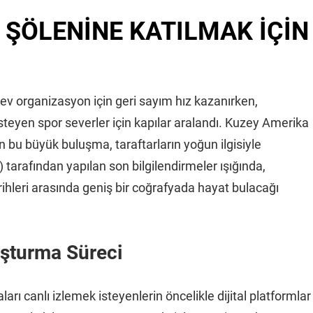
 ŞÖLENINE KATILMAK İÇIN
dev organizasyon için geri sayım hız kazanırken,
steyen spor severler için kapılar aralandı. Kuzey Amerika
an bu büyük buluşma, taraftarların yoğun ilgisiyle
 tarafından yapılan son bilgilendirmeler ışığında,
hleri arasında geniş bir coğrafyada hayat bulacağı
uşturma Süreci
ı canlı izlemek isteyenlerin öncelikle dijital platformlar