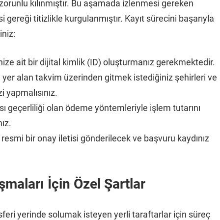
i zorunlu kılınmıştır. Bu aşamada izlenmesi gereken
i gereği titizlikle kurgulanmıştır. Kayıt sürecini başarıyla
niz:
ize ait bir dijital kimlik (ID) oluşturmanız gerekmektedir.
yer alan takvim üzerinden gitmek istediğiniz şehirleri ve
zi yapmalısınız.
ası geçerliliği olan ödeme yöntemleriyle işlem tutarını
ız.
 resmi bir onay iletisi gönderilecek ve başvuru kaydınız
şmaları İçin Özel Şartlar
eri yerinde solumak isteyen yerli taraftarlar için süreç