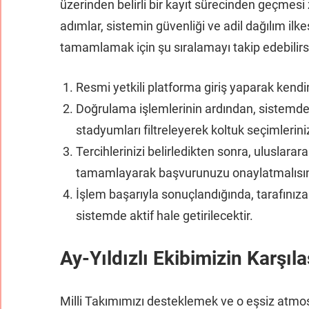
üzerinden belirli bir kayıt sürecinden geçmes
adımlar, sistemin güvenliği ve adil dağılım ilkes
tamamlamak için şu sıralamayı takip edebilirsi
Resmi yetkili platforma giriş yaparak kendin
Doğrulama işlemlerinin ardından, sistemde 
stadyumları filtreleyerek koltuk seçimlerini
Tercihlerinizi belirledikten sonra, uluslarar
tamamlayarak başvurunuzu onaylatmalısın
İşlem başarıyla sonuçlandığında, tarafınıza
sistemde aktif hale getirilecektir.
Ay-Yıldızlı Ekibimizin Karşıla
Milli Takımımızı desteklemek ve o eşsiz atmosf