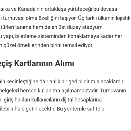
Meksika ve Kanada’nın ortaklaşa yürüteceği bu devasa
 turnuvası olma özelliğini taşıyor. Üç farklı ülkenin lojistik
ültürleri tanıma hem de en üst düzey stadyum
 Bu yapı, biletleme sisteminden konaklamaya kadar her
en güzel örneklerinden birini temsil ediyor.
eçiş Kartlarının Alımı
kesinleştiğine dair anlık bir geri bildirim alacaklardır.
riş belgeleri hemen kullanıma açılmamaktadır. Turnuvanın
giriş hakları kullanıcıların dijital hesaplarına
ebilir hale getirilecektir. Bu yöntemle sahte b