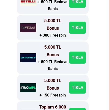
TIKLA
+ 500 TL Bedava
Bahis
5.000 TL
TIKLA
Bonus
+ 300 Freespin
5.000 TL
Bonus
TIKLA
+ 500 TL Bedava
Bahis
5.000 TL
TIKLA
Bonus
+ 150 Freespin
Toplam 6.000