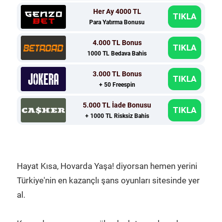
Her Ay 4000 TL
TIKLA
Para Yatırma Bonusu
4.000 TL Bonus
TIKLA
1000 TL Bedava Bahis
3.000 TL Bonus
TIKLA
+ 50 Freespin
5.000 TL İade Bonusu
TIKLA
+ 1000 TL Risksiz Bahis
Hayat Kısa, Hovarda Yaşa! diyorsan hemen yerini
Türkiye'nin en kazançlı şans oyunları sitesinde yer
al.