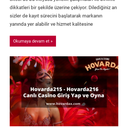
dikkatleri bir şekilde üzerine çekiyor. Dilediğiniz an
sizler de kayıt sürecini başlatarak markanın
yanında yer alabilir ve hizmet kalitesine
Okumaya devam et