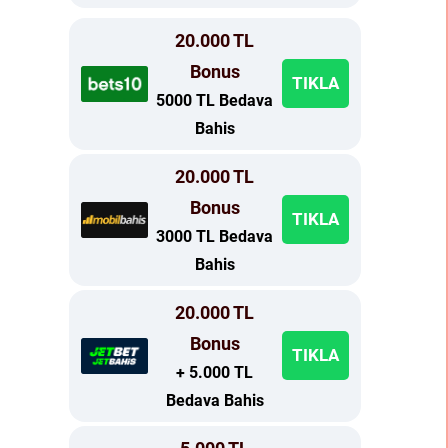
20.000 TL
Bonus
TIKLA
5000 TL Bedava
Bahis
20.000 TL
Bonus
TIKLA
3000 TL Bedava
Bahis
20.000 TL
Bonus
TIKLA
+ 5.000 TL
Bedava Bahis