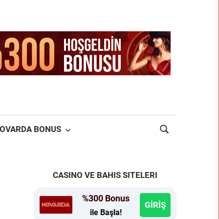
OVARDA BONUS
CASINO VE BAHIS SITELERI
%300 Bonus
GİRİŞ
ile Başla!