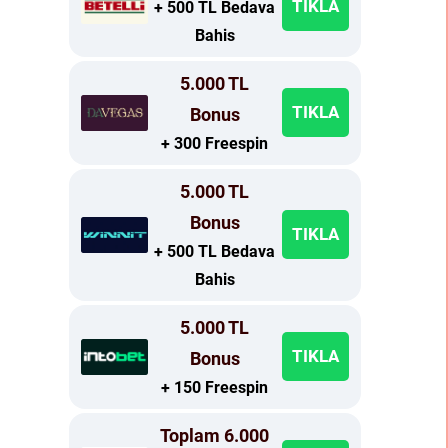
TIKLA
+ 500 TL Bedava
Bahis
5.000 TL
TIKLA
Bonus
+ 300 Freespin
5.000 TL
Bonus
TIKLA
+ 500 TL Bedava
Bahis
5.000 TL
TIKLA
Bonus
+ 150 Freespin
Toplam 6.000