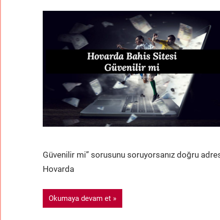
Güvenilir mi” sorusunu soruyorsanız doğru adres
Hovarda
Okumaya devam et