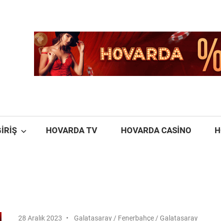
OVARDA
IRIŞ
HOVARDA TV
HOVARDA CASINO
H
28 Aralık 2023
Galatasaray
/
Fenerbahçe
/
Galatasaray