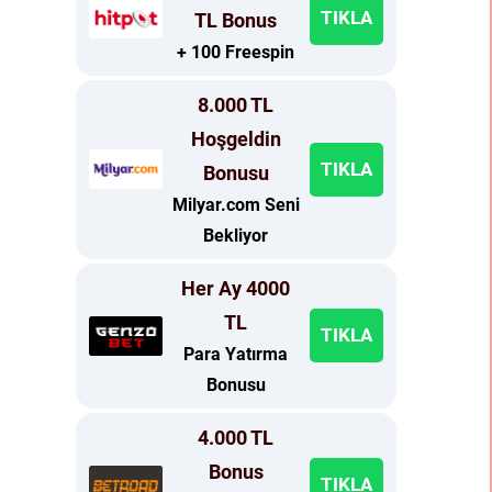
TIKLA
TL Bonus
+ 100 Freespin
8.000 TL
Hoşgeldin
TIKLA
Bonusu
Milyar.com Seni
Bekliyor
Her Ay 4000
TL
TIKLA
Para Yatırma
Bonusu
4.000 TL
Bonus
TIKLA