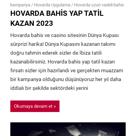
kampanya
/
Hovarda Uygulama
/
Hovarda uzun vadeli bahis
HOVARDA BAHIS YAP TATIL
KAZAN 2023
Hovarda bahis ve casino sitesinin Dünya Kupası
sürprizi harika! Dünya Kupasını kazanan takımı
doğru tahmin ederek sizler de İbiza tatili
kazanabilirsiniz. Hovarda bahis yap tatil kazan
fırsatı sizler için hazırlandı ve gerçekten muazzam
bir kampanya olduğunu düşünüyoruz her yıl daha
iddialı bir şekilde sektördeki yerini
Okumaya devam et