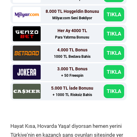
8.000 TL Hoşgeldin Bonusu
TIKLA
Milyar.com Seni Bekliyor
Her Ay 4000 TL
TIKLA
Para Yatırma Bonusu
4.000 TL Bonus
TIKLA
1000 TL Bedava Bahis
3.000 TL Bonus
TIKLA
+ 50 Freespin
5.000 TL İade Bonusu
TIKLA
+ 1000 TL Risksiz Bahis
Hayat Kısa, Hovarda Yaşa! diyorsan hemen yerini
Türkiye'nin en kazançlı şans oyunları sitesinde yer