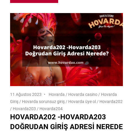
11 Ağustos 2023
Hovarda
/
Hovarda casino
/
Hovarda
Giriş
/
Hovarda sorunsuz giriş
/
Hovarda üye ol
/
Hovarda202
/
Hovarda203
/
Hovarda204
HOVARDA202 -HOVARDA203
DOĞRUDAN GIRIŞ ADRESI NEREDE