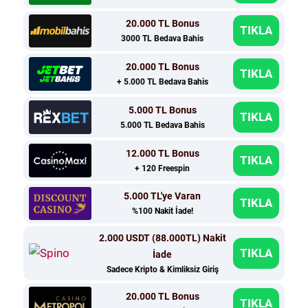
20.000 TL Bonus
TIKLA
3000 TL Bedava Bahis
20.000 TL Bonus
TIKLA
+ 5.000 TL Bedava Bahis
5.000 TL Bonus
TIKLA
5.000 TL Bedava Bahis
12.000 TL Bonus
TIKLA
+ 120 Freespin
5.000 TL'ye Varan
TIKLA
%100 Nakit İade!
2.000 USDT (88.000TL) Nakit
TIKLA
İade
Sadece Kripto & Kimliksiz Giriş
20.000 TL Bonus
TIKLA