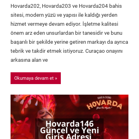
Hovarda202, Hovarda203 ve Hovarda204 bahis
sitesi, modern yüzü ve yapısı ile kaldığı yerden
hizmet vermeye devam ediyor. İşletme kalitesi
önem arz eden unsurlardan bir tanesidir ve bunu
başarılı bir şekilde yerine getiren markayı da ayrıca
tebrik ve takdir etmek istiyoruz. Curaçao onayını
arkasına alan ve
Okumaya devam et