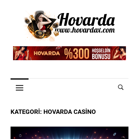
İçeriğe
atla
Yeni
HOVARDA
Bahis
ve
Casino
sitesi
Hovarda
Giriş
KATEGORI:
HOVARDA CASINO