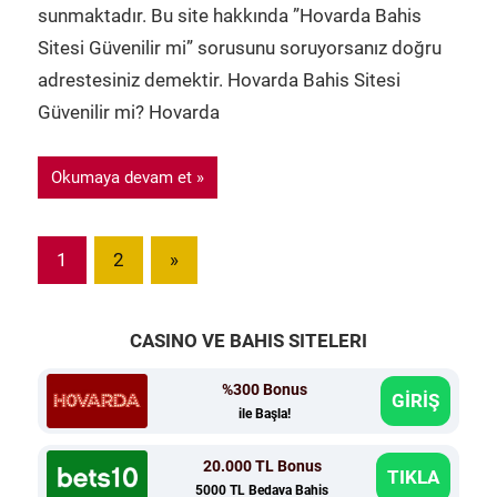
sunmaktadır. Bu site hakkında ”Hovarda Bahis
Sitesi Güvenilir mi” sorusunu soruyorsanız doğru
adrestesiniz demektir. Hovarda Bahis Sitesi
Güvenilir mi? Hovarda
Okumaya devam et
Yazı
Sonraki
1
2
»
yazılar
sayfalaması
CASINO VE BAHIS SITELERI
%300 Bonus
GİRİŞ
ile Başla!
20.000 TL Bonus
TIKLA
5000 TL Bedava Bahis