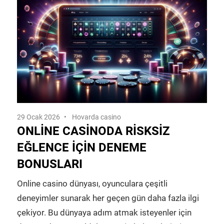
29 Ocak 2026
Hovarda casino
ONLINE CASINODA RISKSIZ
EĞLENCE İÇIN DENEME
BONUSLARI
Online casino dünyası, oyunculara çeşitli
deneyimler sunarak her geçen gün daha fazla ilgi
çekiyor. Bu dünyaya adım atmak isteyenler için