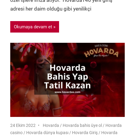
özel işlere imza atıyor. Hovarda146 yeni giriş
adresi her daim olduğu gibi yenilikçi
Okumaya devam et
24 Ekim 2022
Hovarda
/
Hovarda bahis üye ol
/
Hovarda
casino
/
Hovarda dünya kupası
/
Hovarda Giriş
/
Hovarda