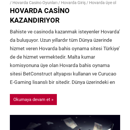
/
Hovarda Casino Oyunları
/
Hovarda Giriş
/
Hovarda üye ol
HOVARDA CASINO
KAZANDIRIYOR
Bahiste ve casinoda kazanmak isteyenler Hovarda’
da buluşuyor. Uzun yıllardır tüm Dünya üzerinde
hizmet veren Hovarda bahis oynama sitesi Türkiye’
de de hizmet vermektedir. Malta kumar
komisyonuna üye olan Hovarda bahis oynama
sitesi BetConstruct altyapısı kullanan ve Curucao
E-Gaming lisanslı bir sitedir. Dünya üzerindeki en
Okumaya devam et