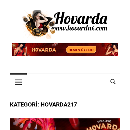
İçeriğe
atla
Yeni
HOVARDA
Bahis
ve
Casino
sitesi
Hovarda
Giriş
KATEGORI:
HOVARDA217