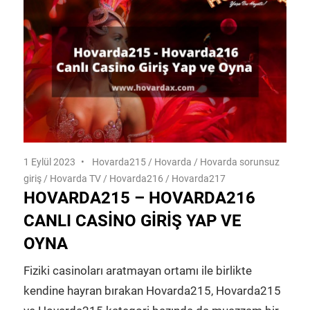
1 Eylül 2023
Hovarda215
/
Hovarda
/
Hovarda sorunsuz
giriş
/
Hovarda TV
/
Hovarda216
/
Hovarda217
HOVARDA215 – HOVARDA216
CANLI CASINO GIRIŞ YAP VE
OYNA
Fiziki casinoları aratmayan ortamı ile birlikte
kendine hayran bırakan Hovarda215, Hovarda215