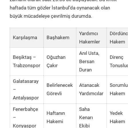
haftada tüm gözler İstanbul’da oynanacak olan
büyük mücadeleye çevrilmiş durumda.
Yardımcı
Dördün
Karşılaşma
Başhakem
Hakemler
Hakem
Anıl Usta,
Beşiktaş –
Oğuzhan
Direnç
Bersan
Trabzonspor
Çakır
Tonuslu
Duran
Galatasaray
Belirlenecek
Atanacak
Sorumlu
–
Görevli
Yardımcılar
Hakem
Antalyaspor
Fenerbahçe
Saha
Haftanın
Yedek
–
Kenarı
Hakemi
Hakem
Konyaspor
Ekibi