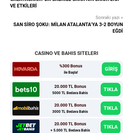
gezinmesi
VE ETKILERI
Sonraki yazı
SAN SIRO ŞOKU: MILAN ATALANTA’YA 3-2 BOYUN
EĞDI
CASINO VE BAHIS SITELERI
%300 Bonus
GİRİŞ
ile Başla!
20.000 TL Bonus
TIKLA
5000 TL Bedava Bahis
20.000 TL Bonus
TIKLA
3000 TL Bedava Bahis
20.000 TL Bonus
TIKLA
+ 5.000 TL Bedava Bahis