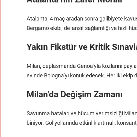
Atalanta, 4 maç aradan sonra galibiyete kavuşt
Bergamo ekibi, defansif sağlamlığı ve hızlı hü
Yakın Fikstür ve Kritik Sınavl
Milan, deplasmanda Genoa’yla kozlarını payl
evinde Bologna’yı konuk edecek. Her iki ekip 
Milan’da Değişim Zamanı
Savunma hataları ve hücum verimsizliği Milan’ı
biniyor. Gol yollarında etkinlik artmalı, konsa