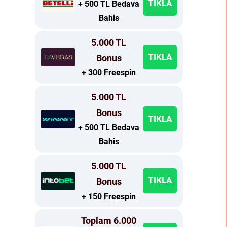
TIKLA
+ 500 TL Bedava
Bahis
5.000 TL
TIKLA
Bonus
+ 300 Freespin
5.000 TL
Bonus
TIKLA
+ 500 TL Bedava
Bahis
5.000 TL
TIKLA
Bonus
+ 150 Freespin
Toplam 6.000