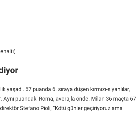
enaltı)
diyor
lik yaşadı. 67 puanda 6. sıraya düşen kırmızı-siyahlılar,
yor. Aynı puandaki Roma, averajla önde. Milan 36 maçta 67
 direktör Stefano Pioli, “Kötü günler geçiriyoruz ama