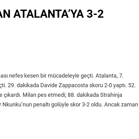
AN ATALANTA’YA 3-2
sı nefes kesen bir mücadeleyle geçti. Atalanta, 7.
ti. 29. dakikada Davide Zappacosta skoru 2-0 yaptı. 52.
 çıkardı. Milan pes etmedi; 88. dakikada Strahinja
er Nkunku’nun penaltı golüyle skor 3-2 oldu. Ancak zaman