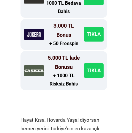
1000 TL Bedava
Bahis
3.000 TL
TIKLA
Bonus
+ 50 Freespin
5.000 TL İade
Bonusu
TIKLA
+ 1000 TL
Risksiz Bahis
Hayat Kısa, Hovarda Yaşa! diyorsan
hemen yerini Türkiye'nin en kazançlı