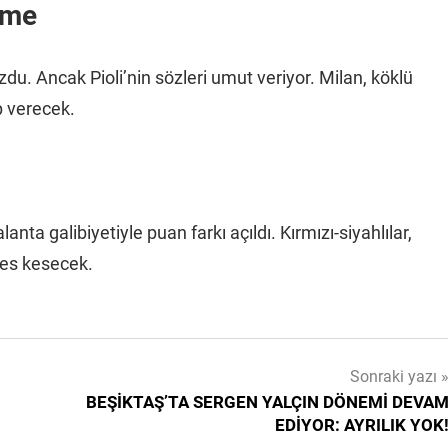
rme
ozdu. Ancak Pioli’nin sözleri umut veriyor. Milan, köklü
p verecek.
anta galibiyetiyle puan farkı açıldı. Kırmızı-siyahlılar,
fes kesecek.
Sonraki yazı
BEŞIKTAŞ’TA SERGEN YALÇIN DÖNEMI DEVA
EDIYOR: AYRILIK YOK