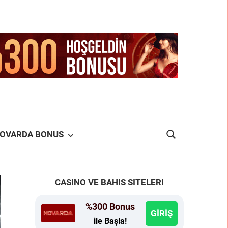
OVARDA BONUS
CASINO VE BAHIS SITELERI
%300 Bonus
GİRİŞ
ile Başla!