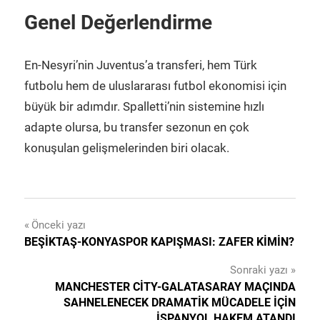
Genel Değerlendirme
En-Nesyri’nin Juventus’a transferi, hem Türk
futbolu hem de uluslararası futbol ekonomisi için
büyük bir adımdır. Spalletti’nin sistemine hızlı
adapte olursa, bu transfer sezonun en çok
konuşulan gelişmelerinden biri olacak.
Yazı
Önceki yazı
BEŞIKTAŞ-KONYASPOR KAPIŞMASI: ZAFER KIMIN?
gezinmesi
Sonraki yazı
MANCHESTER CITY-GALATASARAY MAÇINDA
SAHNELENECEK DRAMATIK MÜCADELE İÇIN
İSPANYOL HAKEM ATANDI