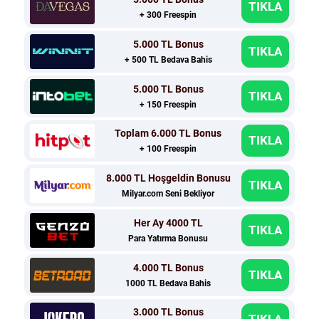
TIKLA
+ 300 Freespin
5.000 TL Bonus
TIKLA
+ 500 TL Bedava Bahis
5.000 TL Bonus
TIKLA
+ 150 Freespin
Toplam 6.000 TL Bonus
TIKLA
+ 100 Freespin
8.000 TL Hoşgeldin Bonusu
TIKLA
Milyar.com Seni Bekliyor
Her Ay 4000 TL
TIKLA
Para Yatırma Bonusu
4.000 TL Bonus
TIKLA
1000 TL Bedava Bahis
3.000 TL Bonus