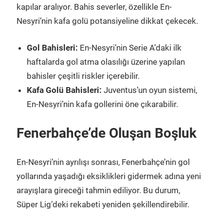
kapılar aralıyor. Bahis severler, özellikle En-
Nesyri’nin kafa golü potansiyeline dikkat çekecek.
Gol Bahisleri:
En-Nesyri’nin Serie A’daki ilk
haftalarda gol atma olasılığı üzerine yapılan
bahisler çeşitli riskler içerebilir.
Kafa Golü Bahisleri:
Juventus’un oyun sistemi,
En-Nesyri’nin kafa gollerini öne çıkarabilir.
Fenerbahçe’de Oluşan Boşluk
En-Nesyri’nin ayrılışı sonrası, Fenerbahçe’nin gol
yollarında yaşadığı eksiklikleri gidermek adına yeni
arayışlara gireceği tahmin ediliyor. Bu durum,
Süper Lig’deki rekabeti yeniden şekillendirebilir.