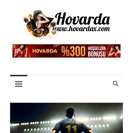
İçeriğe
atla
Yeni
HOVARDA
Bahis
ve
Casino
sitesi
Hovarda
Giriş