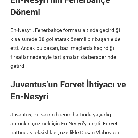
En-Nesyri’nin Fenerbahçe
Dönemi
En-Nesyri, Fenerbahçe forması altında geçirdiği
kısa sürede 38 gol atarak önemli bir başarı elde
etti. Ancak bu başarı, bazı maçlarda kaçırdığı
fırsatlar nedeniyle tartışmaları da beraberinde
getirdi.
Juventus’un Forvet İhtiyacı ve
En-Nesyri
Juventus, bu sezon hücum hattında yaşadığı
sorunları çözmek için En-Nesyri’yi seçti. Forvet
hattındaki eksiklikler, özellikle Dušan Vlahović’in