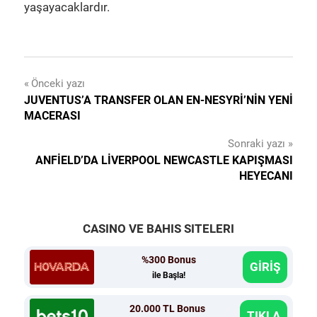
yaşayacaklardır.
Yazı
Önceki yazı
JUVENTUS’A TRANSFER OLAN EN-NESYRI’NIN YENI
gezinmesi
MACERASI
Sonraki yazı
ANFIELD’DA LIVERPOOL NEWCASTLE KAPIŞMASI
HEYECANI
CASINO VE BAHIS SITELERI
%300 Bonus
GİRİŞ
ile Başla!
20.000 TL Bonus
TIKLA