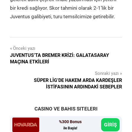
bir kredi sağlıyor. Skor tahmini olarak 2-1’lik bir
Juventus galibiyeti, turu temsilcimize getirebilir.
Yazı
Önceki yazı
JUVENTUS’TA BREMER KRIZI: GALATASARAY
gezinmesi
MAÇINA ETKILERI
Sonraki yazı
SÜPER LIG’DE HAKEM ARDA KARDEŞLER
İSTIFASININ ARDINDAKI SEBEPLER
CASINO VE BAHIS SITELERI
%300 Bonus
GİRİŞ
ile Başla!