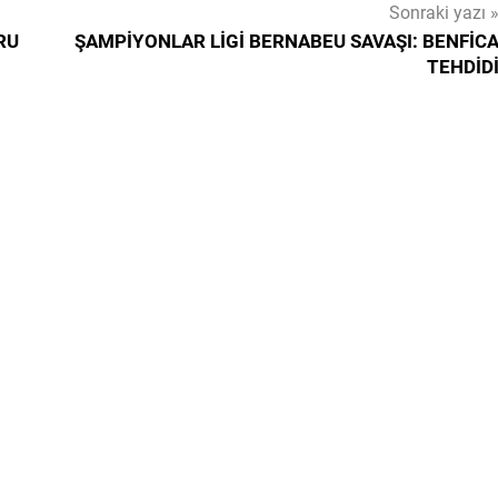
Sonraki yazı
RU
ŞAMPIYONLAR LIGI BERNABEU SAVAŞI: BENFIC
TEHDID