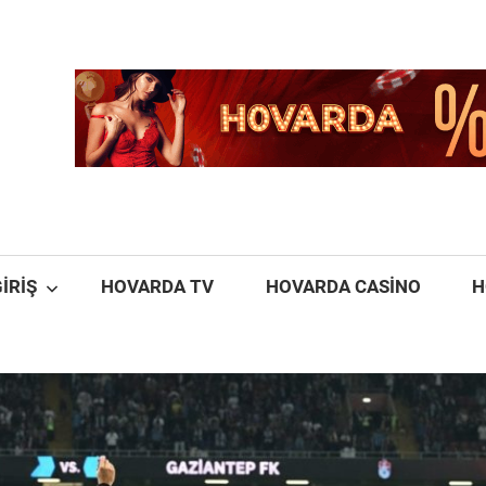
OVARDA
IRIŞ
HOVARDA TV
HOVARDA CASINO
H