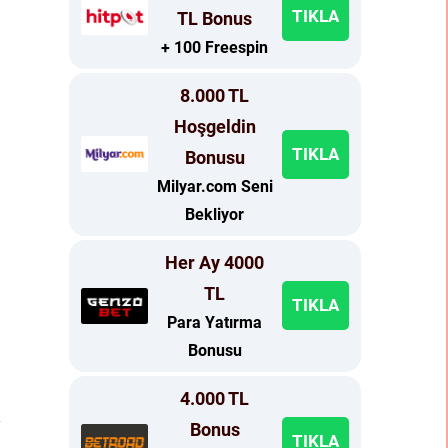
TIKLA
TL Bonus
+ 100 Freespin
8.000 TL
Hoşgeldin
TIKLA
Bonusu
Milyar.com Seni
Bekliyor
Her Ay 4000
TL
TIKLA
Para Yatırma
Bonusu
4.000 TL
Bonus
TIKLA