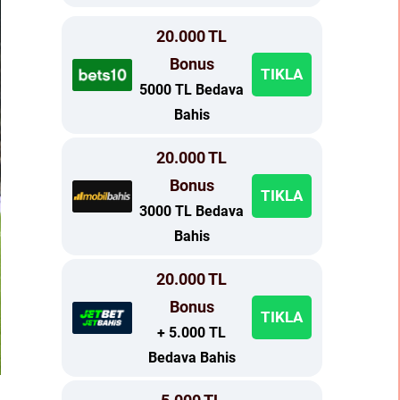
20.000 TL
Bonus
TIKLA
5000 TL Bedava
Bahis
20.000 TL
Bonus
TIKLA
3000 TL Bedava
Bahis
20.000 TL
Bonus
TIKLA
+ 5.000 TL
Bedava Bahis