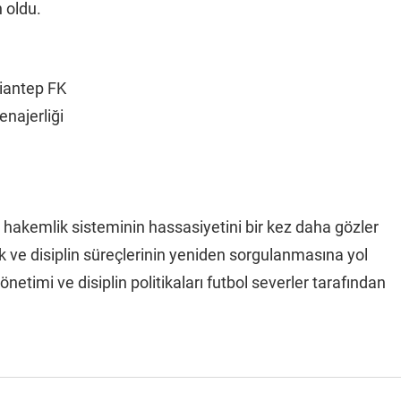
 oldu.
iantep FK
najerliği
ki hakemlik sisteminin hassasiyetini bir kez daha gözler
k ve disiplin süreçlerinin yeniden sorgulanmasına yol
etimi ve disiplin politikaları futbol severler tarafından