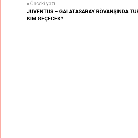
Yazı
Önceki yazı
JUVENTUS – GALATASARAY RÖVANŞINDA TU
gezinmesi
KIM GEÇECEK?