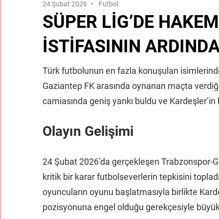
24 Şubat 2026
Futbol
SÜPER LIG’DE HAKE
İSTIFASININ ARDIND
Türk futbolunun en fazla konuşulan isimlerin
Gaziantep FK arasında oynanan maçta verdiği ta
camiasında geniş yankı buldu ve Kardeşler’in 
Olayın Gelişimi
24 Şubat 2026’da gerçekleşen Trabzonspor-Gaz
kritik bir karar futbolseverlerin tepkisini topla
oyuncuların oyunu başlatmasıyla birlikte Kard
pozisyonuna engel olduğu gerekçesiyle büyük e