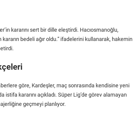
n kararını sert bir dille eleştirdi. Hacıosmanoğlu,
kararın bedeli ağır oldu.” ifadelerini kullanarak, hakemin
etirdi.
kçeleri
erlere göre, Kardeşler, maç sonrasında kendisine yeni
a istifa kararını açıkladı. Süper Lig’de görev alamayan
jerliğine geçmeyi planlıyor.