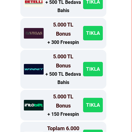
TIKLA
+ 500 TL Bedava
Bahis
5.000 TL
TIKLA
Bonus
+ 300 Freespin
5.000 TL
Bonus
TIKLA
+ 500 TL Bedava
Bahis
5.000 TL
TIKLA
Bonus
+ 150 Freespin
Toplam 6.000