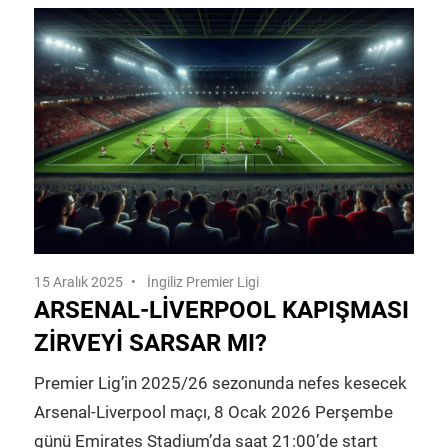
15 Aralık 2025
İngiliz Premier Ligi
ARSENAL-LIVERPOOL KAPIŞMASI
ZIRVEYI SARSAR MI?
Premier Lig’in 2025/26 sezonunda nefes kesecek
Arsenal-Liverpool maçı, 8 Ocak 2026 Perşembe
günü Emirates Stadium’da saat 21:00’de start