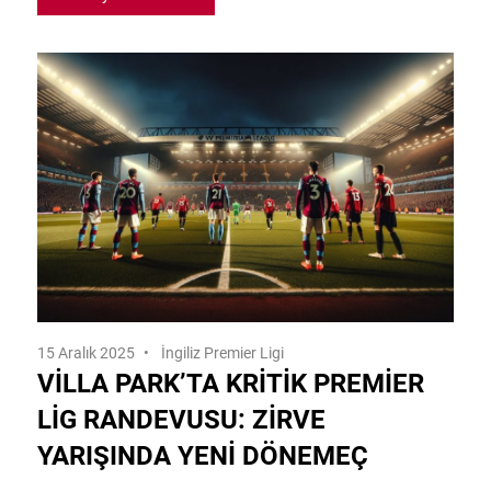
15 Aralık 2025
İngiliz Premier Ligi
VILLA PARK’TA KRITIK PREMIER
LIG RANDEVUSU: ZIRVE
YARIŞINDA YENI DÖNEMEÇ