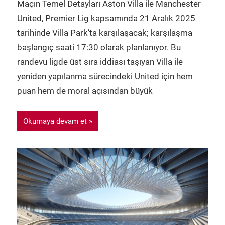
Maçın Temel Detayları Aston Villa ile Manchester
United, Premier Lig kapsamında 21 Aralık 2025
tarihinde Villa Park’ta karşılaşacak; karşılaşma
başlangıç saati 17:30 olarak planlanıyor. Bu
randevu ligde üst sıra iddiası taşıyan Villa ile
yeniden yapılanma sürecindeki United için hem
puan hem de moral açısından büyük
Okumaya devam et