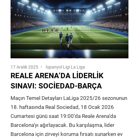
17 Aralık 2025
İspanyol Ligi La Liga
REALE ARENA’DA LIDERLIK
SINAVI: SOCIEDAD-BARÇA
Maçın Temel Detayları LaLiga 2025/26 sezonunun
18. haftasında Real Sociedad, 18 Ocak 2026
Cumartesi günü saat 19:00’da Reale Arena’da
Barcelona’yı ağırlayacak. Bu karşılaşma, lider
Barcelona için zirveyi koruma fırsatı sunarken ev