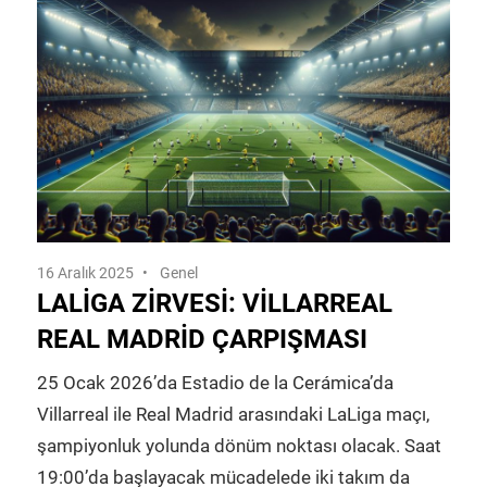
16 Aralık 2025
Genel
LALIGA ZIRVESI: VILLARREAL
REAL MADRID ÇARPIŞMASI
25 Ocak 2026’da Estadio de la Cerámica’da
Villarreal ile Real Madrid arasındaki LaLiga maçı,
şampiyonluk yolunda dönüm noktası olacak. Saat
19:00’da başlayacak mücadelede iki takım da