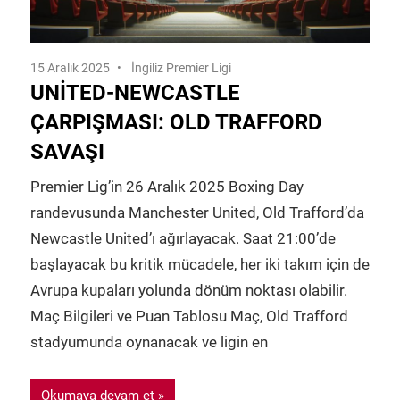
15 Aralık 2025
İngiliz Premier Ligi
UNITED-NEWCASTLE
ÇARPIŞMASI: OLD TRAFFORD
SAVAŞI
Premier Lig’in 26 Aralık 2025 Boxing Day
randevusunda Manchester United, Old Trafford’da
Newcastle United’ı ağırlayacak. Saat 21:00’de
başlayacak bu kritik mücadele, her iki takım için de
Avrupa kupaları yolunda dönüm noktası olabilir.
Maç Bilgileri ve Puan Tablosu Maç, Old Trafford
stadyumunda oynanacak ve ligin en
Okumaya devam et