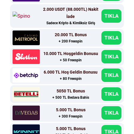
2.000 USDT (88.000TL) Nakit
TIKLA
İade
Sadece Kripto & Kimliksiz Giriş
20.000 TL Bonus
TIKLA
+ 200 Freespin
10.000 TL Hoşgeldin Bonusu
TIKLA
+ 50 Freespin
6.000 TL Hoş Geldin Bonusu
TIKLA
+ 80 Freespin
5050 TL Bonus
TIKLA
+ 500 TL Bedava Bahis
5.000 TL Bonus
TIKLA
+ 300 Freespin
5.000 TL Bonus
TIKLA