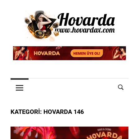
İçeriğe
atla
Yeni
HOVARDA
Bahis
ve
Casino
sitesi
Hovarda
Giriş
KATEGORI:
HOVARDA 146