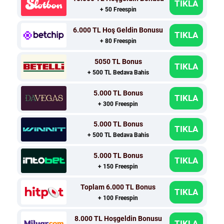
TIKLA
+ 50 Freespin
6.000 TL Hoş Geldin Bonusu
TIKLA
+ 80 Freespin
5050 TL Bonus
TIKLA
+ 500 TL Bedava Bahis
5.000 TL Bonus
TIKLA
+ 300 Freespin
5.000 TL Bonus
TIKLA
+ 500 TL Bedava Bahis
5.000 TL Bonus
TIKLA
+ 150 Freespin
Toplam 6.000 TL Bonus
TIKLA
+ 100 Freespin
8.000 TL Hoşgeldin Bonusu
TIKLA