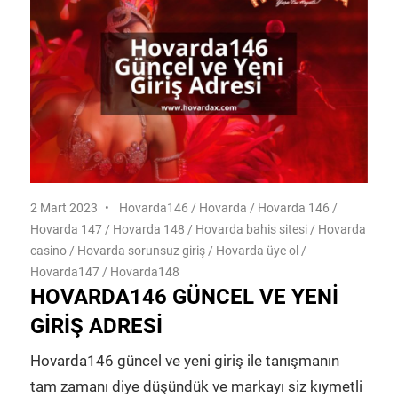
2 Mart 2023
Hovarda146
/
Hovarda
/
Hovarda 146
/
Hovarda 147
/
Hovarda 148
/
Hovarda bahis sitesi
/
Hovarda
casino
/
Hovarda sorunsuz giriş
/
Hovarda üye ol
/
Hovarda147
/
Hovarda148
HOVARDA146 GÜNCEL VE YENI
GIRIŞ ADRESI
Hovarda146 güncel ve yeni giriş ile tanışmanın
tam zamanı diye düşündük ve markayı siz kıymetli