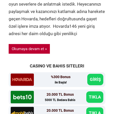
oyun severlere de anlatmak istedik. Heyecanınızı
paylaşmak ve kazancınızı katlamak adına harekete
geçen Hovarda, hedefleri doğrultusunda gayet
özel işlere imza atıyor. Hovarda146 yeni giriş
adresi her daim olduğu gibi yenilikçi
Okumaya devam et
CASINO VE BAHIS SITELERI
%300 Bonus
GİRİŞ
ile Başla!
20.000 TL Bonus
TIKLA
5000 TL Bedava Bahis
20.000 TL Bonus
TIKLA