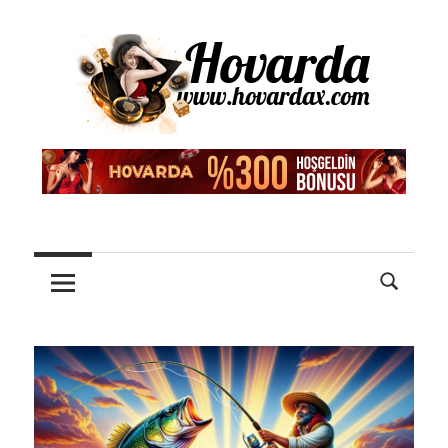
İçeriğe
atla
Yeni
HOVARDA
Bahis
ve
Casino
sitesi
Hovarda
Giriş