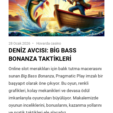
28 Ocak 2026
Hovarda casino
DENIZ AVCISI: BIG BASS
BONANZA TAKTIKLERI
Online slot meraklıları için balık tutma macerasını
sunan
Big Bass Bonanza
, Pragmatic Play imzalı bir
başyapıt olarak öne çıkıyor. Bu oyun, renkli
grafikleri, kolay mekanikleri ve devasa ödül
imkanlarıyla oyuncuları büyülüyor. Makalemizde
oyunun inceliklerini, bonuslarını, kazanma yollarını
ve pratik taktikleri ele alacağız.