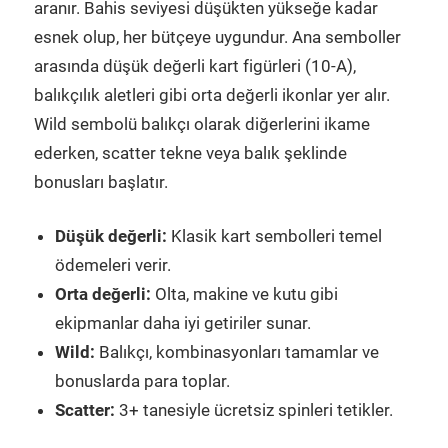
aranır. Bahis seviyesi düşükten yükseğe kadar
esnek olup, her bütçeye uygundur. Ana semboller
arasında düşük değerli kart figürleri (10-A),
balıkçılık aletleri gibi orta değerli ikonlar yer alır.
Wild sembolü balıkçı olarak diğerlerini ikame
ederken, scatter tekne veya balık şeklinde
bonusları başlatır.
Düşük değerli:
Klasik kart sembolleri temel
ödemeleri verir.
Orta değerli:
Olta, makine ve kutu gibi
ekipmanlar daha iyi getiriler sunar.
Wild:
Balıkçı, kombinasyonları tamamlar ve
bonuslarda para toplar.
Scatter:
3+ tanesiyle ücretsiz spinleri tetikler.