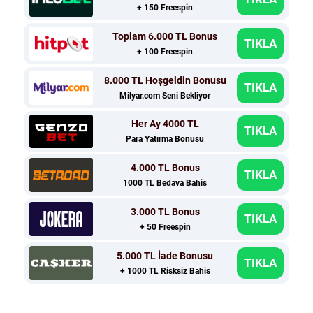
+ 150 Freespin
Toplam 6.000 TL Bonus
TIKLA
+ 100 Freespin
8.000 TL Hoşgeldin Bonusu
TIKLA
Milyar.com Seni Bekliyor
Her Ay 4000 TL
TIKLA
Para Yatırma Bonusu
4.000 TL Bonus
TIKLA
1000 TL Bedava Bahis
3.000 TL Bonus
TIKLA
+ 50 Freespin
5.000 TL İade Bonusu
TIKLA
+ 1000 TL Risksiz Bahis