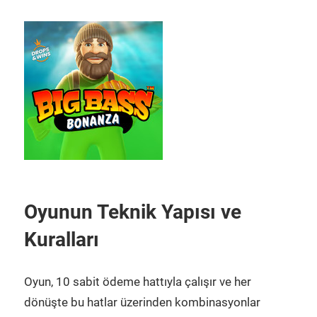
Oyunun Teknik Yapısı ve
Kuralları
Oyun, 10 sabit ödeme hattıyla çalışır ve her
dönüşte bu hatlar üzerinden kombinasyonlar