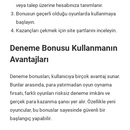
veya talep üzerine hesabınıza tanımlanır.
Bonusun geçerli olduğu oyunlarda kullanmaya
başlayın.
Kazançları çekmek için site şartlarını inceleyin.
Deneme Bonusu Kullanmanın
Avantajları
Deneme bonusları, kullanıcıya birçok avantaj sunar.
Bunlar arasında, para yatırmadan oyun oynama
fırsatı, farklı oyunları risksiz deneme imkânı ve
gerçek para kazanma şansı yer alır. Özellikle yeni
oyuncular, bu bonuslar sayesinde güvenli bir
başlangıç yapabilir.