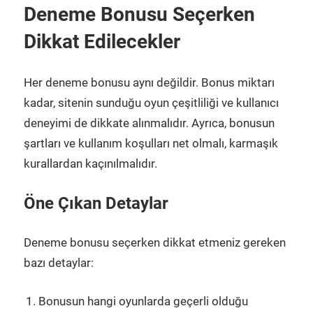
Deneme Bonusu Seçerken
Dikkat Edilecekler
Her deneme bonusu aynı değildir. Bonus miktarı
kadar, sitenin sunduğu oyun çeşitliliği ve kullanıcı
deneyimi de dikkate alınmalıdır. Ayrıca, bonusun
şartları ve kullanım koşulları net olmalı, karmaşık
kurallardan kaçınılmalıdır.
Öne Çıkan Detaylar
Deneme bonusu seçerken dikkat etmeniz gereken
bazı detaylar:
Bonusun hangi oyunlarda geçerli olduğu