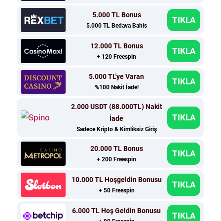
5.000 TL Bonus
TIKLA
5.000 TL Bedava Bahis
12.000 TL Bonus
TIKLA
+ 120 Freespin
5.000 TL'ye Varan
TIKLA
%100 Nakit İade!
2.000 USDT (88.000TL) Nakit
TIKLA
İade
Sadece Kripto & Kimliksiz Giriş
20.000 TL Bonus
TIKLA
+ 200 Freespin
10.000 TL Hoşgeldin Bonusu
TIKLA
+ 50 Freespin
6.000 TL Hoş Geldin Bonusu
TIKLA