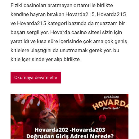
Fiziki casinoları aratmayan ortamı ile birlikte
kendine hayran bırakan Hovarda215, Hovarda215
ve Hovarda215 kategori bazında da muazzam bir
başarı sergiliyor. Hovarda casino sitesi sizin için
yaratıldı ve kısa süre içerisinde çok ama çok geniş
kitlelere ulaştığını da unutmamak gerekiyor. bu
kitle içerisinde yer alıp birlikte
Okumaya devam et