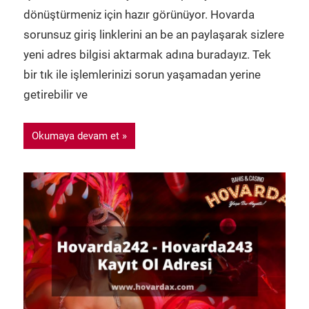
dönüştürmeniz için hazır görünüyor. Hovarda
sorunsuz giriş linklerini an be an paylaşarak sizlere
yeni adres bilgisi aktarmak adına buradayız. Tek
bir tık ile işlemlerinizi sorun yaşamadan yerine
getirebilir ve
Okumaya devam et