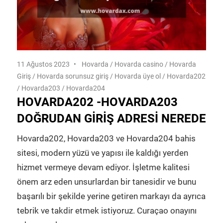
11 Ağustos 2023
Hovarda
/
Hovarda casino
/
Hovarda
Giriş
/
Hovarda sorunsuz giriş
/
Hovarda üye ol
/
Hovarda202
/
Hovarda203
/
Hovarda204
HOVARDA202 -HOVARDA203
DOĞRUDAN GIRIŞ ADRESI NEREDE
Hovarda202, Hovarda203 ve Hovarda204 bahis
sitesi, modern yüzü ve yapısı ile kaldığı yerden
hizmet vermeye devam ediyor. İşletme kalitesi
önem arz eden unsurlardan bir tanesidir ve bunu
başarılı bir şekilde yerine getiren markayı da ayrıca
tebrik ve takdir etmek istiyoruz. Curaçao onayını