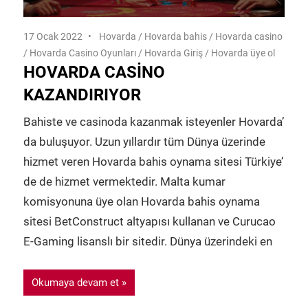
17 Ocak 2022
Hovarda
/
Hovarda bahis
/
Hovarda casino
/
Hovarda Casino Oyunları
/
Hovarda Giriş
/
Hovarda üye ol
HOVARDA CASINO
KAZANDIRIYOR
Bahiste ve casinoda kazanmak isteyenler Hovarda’
da buluşuyor. Uzun yıllardır tüm Dünya üzerinde
hizmet veren Hovarda bahis oynama sitesi Türkiye’
de de hizmet vermektedir. Malta kumar
komisyonuna üye olan Hovarda bahis oynama
sitesi BetConstruct altyapısı kullanan ve Curucao
E-Gaming lisanslı bir sitedir. Dünya üzerindeki en
Okumaya devam et