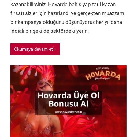
kazanabilirsiniz. Hovarda bahis yap tatil kazan
fırsatı sizler için hazırlandı ve gerçekten muazzam
bir kampanya olduğunu düşünüyoruz her yıl daha
iddialı bir şekilde sektördeki yerini
Okumaya devam et